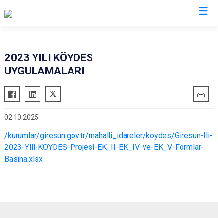
Valilikler
2023 YILI KÖYDES
UYGULAMALARI
02.10.2025
/kurumlar/giresun.gov.tr/mahalli_idareler/koydes/Giresun-Ili-
2023-Yili-KOYDES-Projesi-EK_II-EK_IV-ve-EK_V-Formlar-
Basina.xlsx