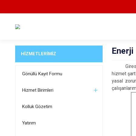
Enerji
HİZMETLERİMİZ
Giresun Val
hizmet şartl
Gönüllü Kayıt Formu
yasal zorun
çalışanları
Hizmet Birimleri
Kolluk Gözetim
Yatırım