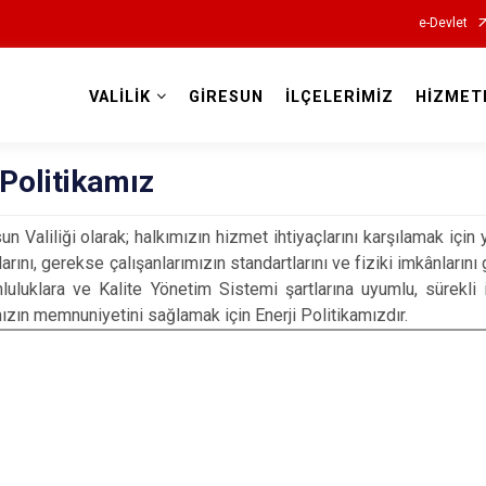
e-Devlet
VALİLİK
GİRESUN
İLÇELERİMİZ
HİZMET
Valilikler
 Politikamız
iliği olarak; halkımızın hizmet ihtiyaçlarını karşılamak için y
arını, gerekse çalışanlarımızın standartlarını ve fiziki imkânların
luluklara ve Kalite Yönetim Sistemi şartlarına uyumlu, sürekli 
mızın memnuniyetini sağlamak için Enerji Politikamızdır.