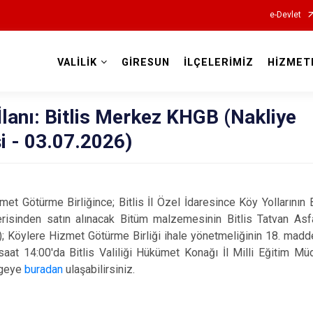
e-Devlet
VALİLİK
GİRESUN
İLÇELERİMİZ
HİZMET
Valilikler
İlanı: Bitlis Merkez KHGB (Nakliye
i - 03.07.2026)
et Götürme Birliğince; Bitlis İl Özel İdaresince Köy Yollarının 
risinden satın alınacak Bitüm malzemesinin Bitlis Tatvan Asf
; Köylere Hizmet Götürme Birliği ihale yönetmeliğinin 18. madd
saat 14:00'da Bitlis Valiliği Hükümet Konağı İl Milli Eğitim Mü
elgeye
buradan
ulaşabilirsiniz.