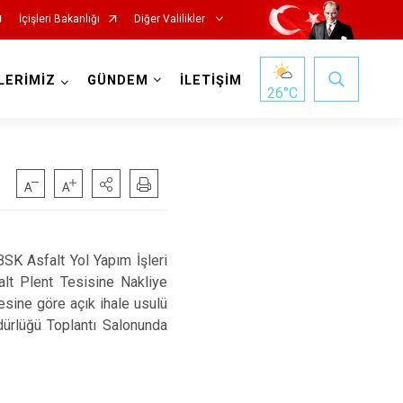
İçişleri Bakanlığı
Diğer Valilikler
LERİMİZ
GÜNDEM
İLETİŞİM
26
°C
BSK Asfalt Yol Yapım İşleri
alt Plent Tesisine Nakliye
esine göre açık ihale usulü
dürlüğü Toplantı Salonunda